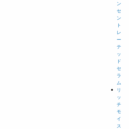
ン
セ
ン
ト
レ
ー
テ
ッ
ド
セ
ラ
ム
リ
ッ
チ
モ
イ
ス