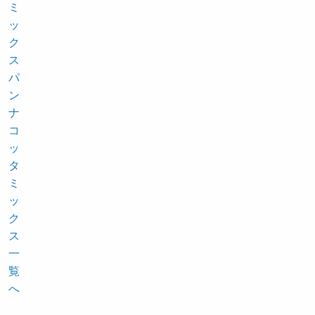
ミ
ッ
ク
ス
パ
ン
ナ
コ
ッ
タ
ミ
ッ
ク
ス
一
覧
へ