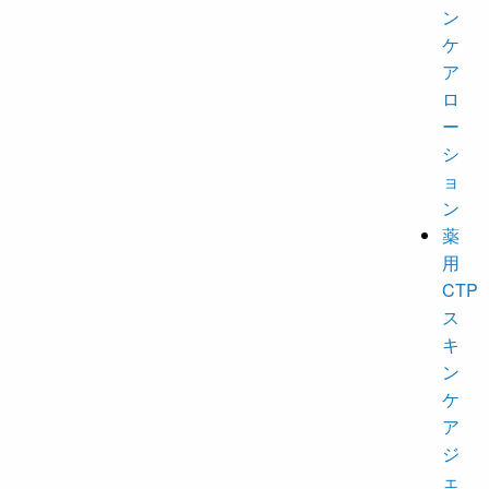
ン
ケ
ア
ロ
ー
シ
ョ
ン
薬
用
CTP
ス
キ
ン
ケ
ア
ジ
ェ