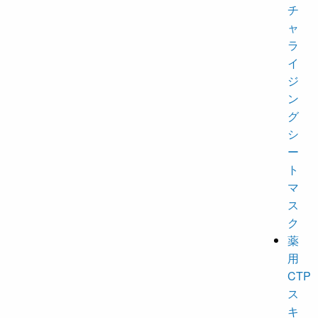
チ
ャ
ラ
イ
ジ
ン
グ
シ
ー
ト
マ
ス
ク
薬
用
CTP
ス
キ