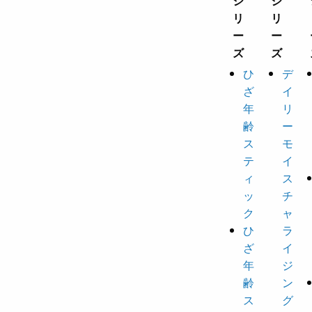
ひ
デ
ざ
イ
年
リ
齢
ー
ス
モ
テ
イ
ィ
ス
ッ
チ
ク
ャ
ひ
ラ
ざ
イ
年
ジ
齢
ン
ス
グ