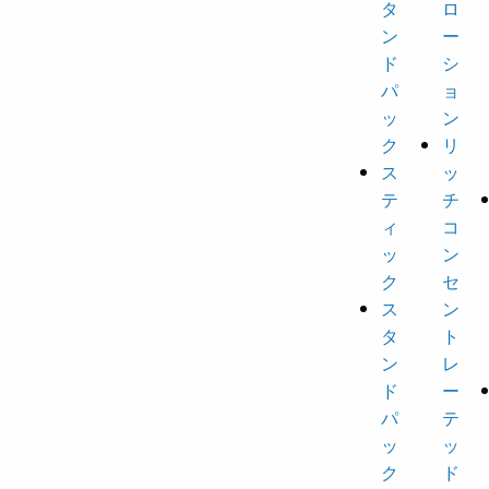
タ
ロ
ン
ー
ド
シ
パ
ョ
ッ
ン
ク
リ
ス
ッ
テ
チ
ィ
コ
ッ
ン
ク
セ
ス
ン
タ
ト
ン
レ
ド
ー
パ
テ
ッ
ッ
ク
ド