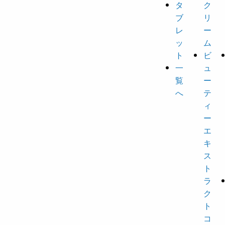
タ
ク
ブ
リ
レ
ー
ッ
ム
ト
ビ
一
ュ
覧
ー
へ
テ
ィ
ー
エ
キ
ス
ト
ラ
ク
ト
コ