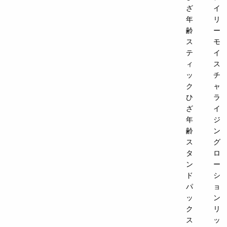
ざ
イ
年
リ
齢
ー
ス
モ
テ
イ
ィ
ス
ッ
チ
ク
ャ
ひ
ラ
ざ
イ
年
ジ
齢
ン
ス
グ
タ
ロ
ン
ー
ド
シ
パ
ョ
ッ
ン
ク
リ
ス
ッ