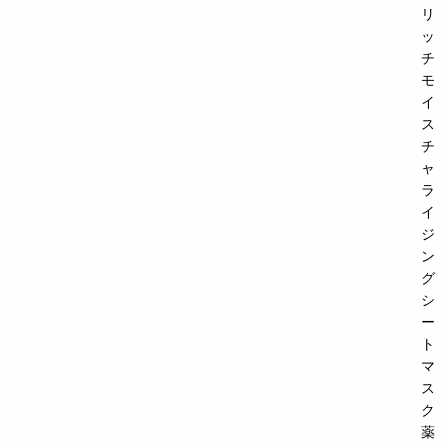
リ
ッ
チ
モ
イ
ス
チ
ャ
ラ
イ
ジ
ン
グ
シ
ー
ト
マ
ス
ク
薬