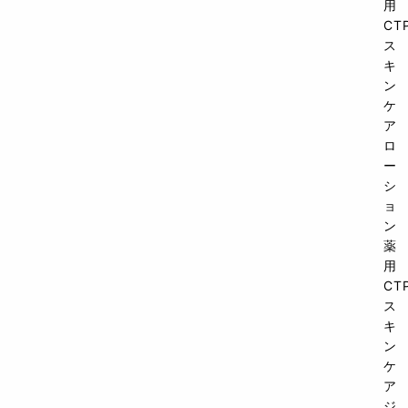
用
CT
ス
キ
ン
ケ
ア
ロ
ー
シ
ョ
ン
薬
用
CT
ス
キ
ン
ケ
ア
ジ