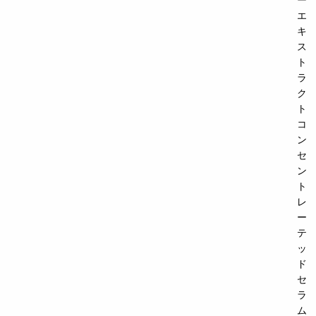
エ
キ
ス
ト
ラ
ク
ト
コ
ン
セ
ン
ト
レ
ー
テ
ッ
ド
セ
ラ
ム