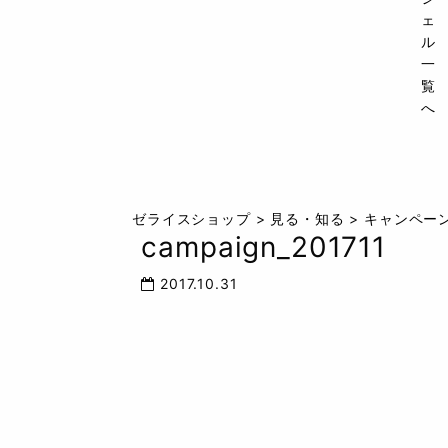
ェ
ル
一
覧
へ
ゼライスショップ
>
見る・知る
>
キャンペー
campaign_201711
2017.10.31