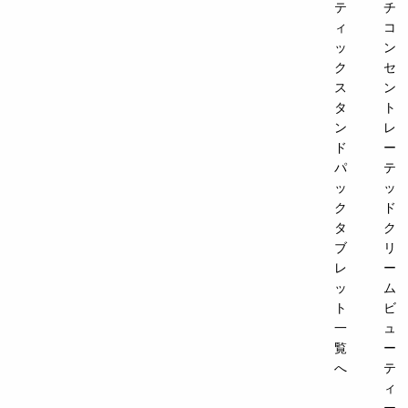
テ
チ
ィ
コ
ッ
ン
ク
セ
ス
ン
タ
ト
ン
レ
ド
ー
パ
テ
ッ
ッ
ク
ド
タ
ク
ブ
リ
レ
ー
ッ
ム
ト
ビ
一
ュ
覧
ー
へ
テ
ィ
ー