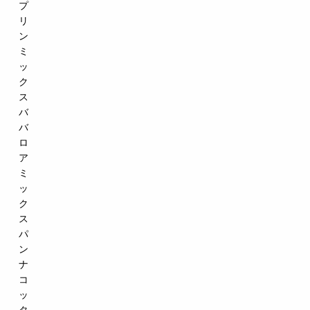
プ
リ
ン
ミ
ッ
ク
ス
バ
バ
ロ
ア
ミ
ッ
ク
ス
パ
ン
ナ
コ
ッ
タ