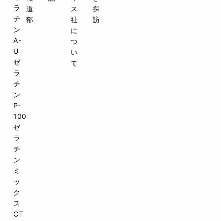
ラ
チ
ン
A-
U
ゼ
ラ
チ
ン
P-
100
ゼ
ラ
チ
ン
ミ
ッ
ク
ス
CT