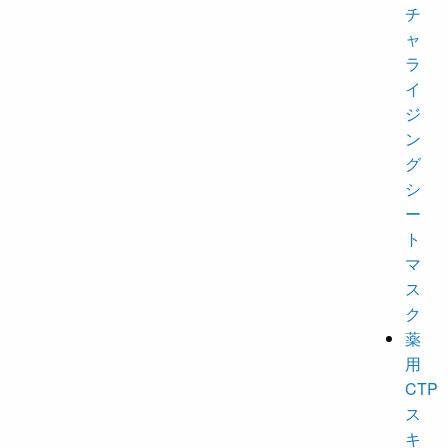
チ
ャ
ラ
イ
ジ
ン
グ
シ
ー
ト
マ
ス
ク
薬
用
CTP
ス
キ