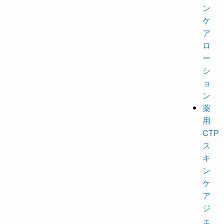
ン
ケ
ア
ロ
ー
シ
ョ
ン
薬
用
CTP
ス
キ
ン
ケ
ア
ジ
ェ