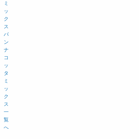
ミ
ッ
ク
ス
パ
ン
ナ
コ
ッ
タ
ミ
ッ
ク
ス
一
覧
へ