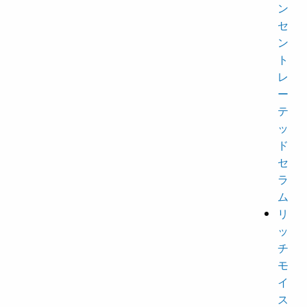
ン
セ
ン
ト
レ
ー
テ
ッ
ド
セ
ラ
ム
リ
ッ
チ
モ
イ
ス