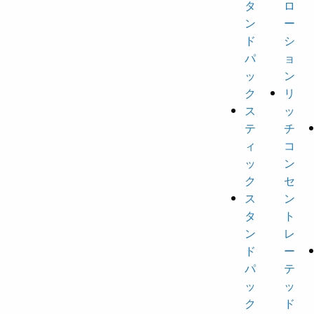
タ
ロ
ン
ー
ド
シ
パ
ョ
ッ
ン
ク
リ
ス
ッ
テ
チ
ィ
コ
ッ
ン
ク
セ
ス
ン
タ
ト
ン
レ
ド
ー
パ
テ
ッ
ッ
ク
ド