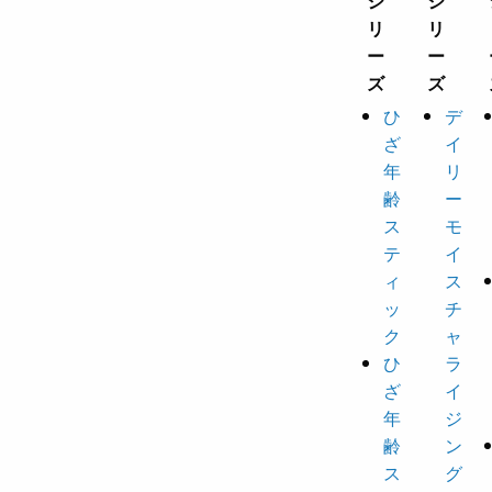
ひ
デ
ざ
イ
年
リ
齢
ー
ス
モ
テ
イ
ィ
ス
ッ
チ
ク
ャ
ひ
ラ
ざ
イ
年
ジ
齢
ン
ス
グ