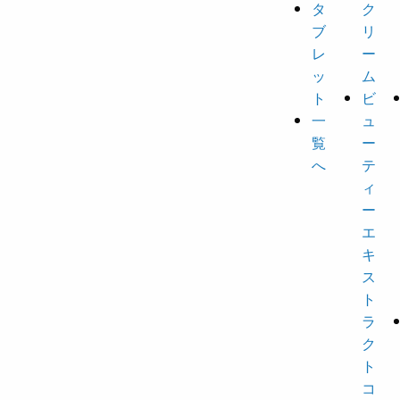
タ
ク
ブ
リ
レ
ー
ッ
ム
ト
ビ
一
ュ
覧
ー
へ
テ
ィ
ー
エ
キ
ス
ト
ラ
ク
ト
コ