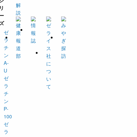
ゼ
ラ
チ
ン
A-
U
ゼ
ラ
チ
ン
P-
100
ゼ
ラ