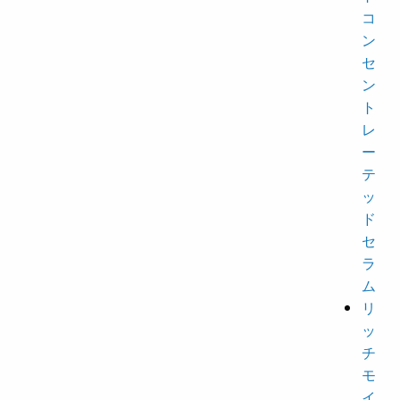
コ
ン
セ
ン
ト
レ
ー
テ
ッ
ド
セ
ラ
ム
リ
ッ
チ
モ
イ