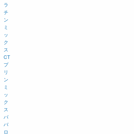
ラ
チ
ン
ミ
ッ
ク
ス
CT
プ
リ
ン
ミ
ッ
ク
ス
バ
バ
ロ