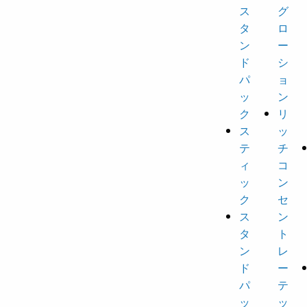
ス
グ
タ
ロ
ン
ー
ド
シ
パ
ョ
ッ
ン
ク
リ
ス
ッ
テ
チ
ィ
コ
ッ
ン
ク
セ
ス
ン
タ
ト
ン
レ
ド
ー
パ
テ
ッ
ッ