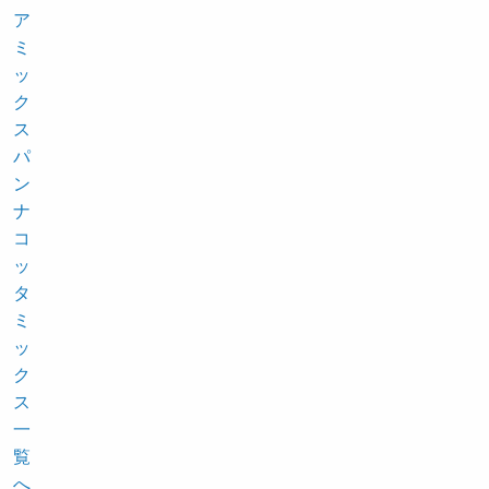
ア
ミ
ッ
ク
ス
パ
ン
ナ
コ
ッ
タ
ミ
ッ
ク
ス
一
覧
へ