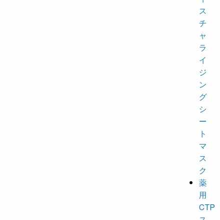
ス
チ
ャ
ラ
イ
ジ
ン
グ
シ
ー
ト
マ
ス
ク
薬
用
CTP
ス