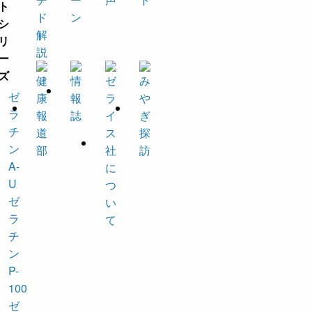
ゼ
ラ
チ
ン
A-
U
ゼ
ラ
チ
ン
P-
100
ゼ