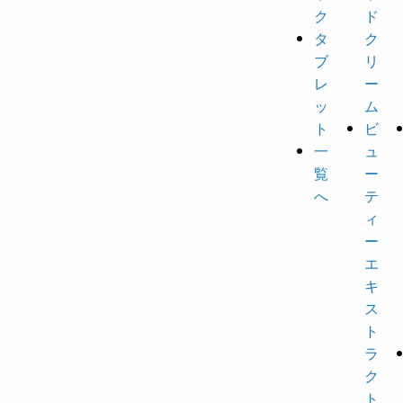
ク
ド
タ
ク
ブ
リ
レ
ー
ッ
ム
ト
ビ
一
ュ
覧
ー
へ
テ
ィ
ー
エ
キ
ス
ト
ラ
ク
ト