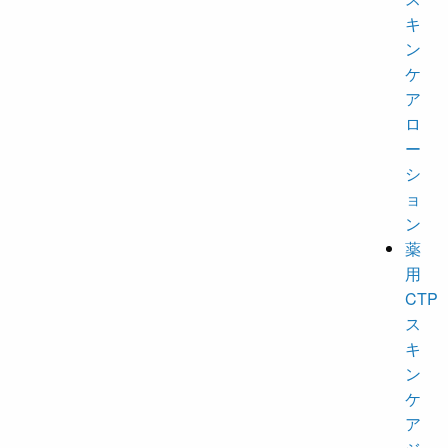
キ
ン
ケ
ア
ロ
ー
シ
ョ
ン
薬
用
CTP
ス
キ
ン
ケ
ア