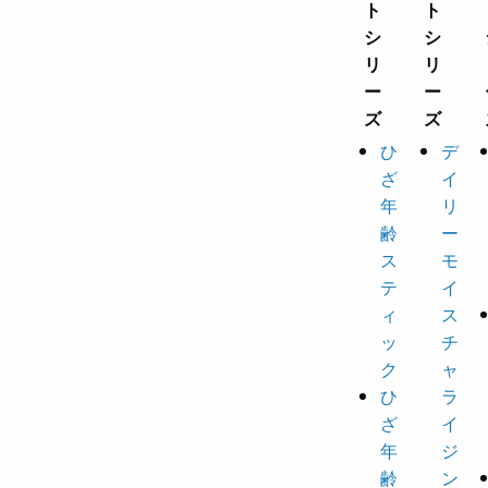
ひ
デ
ざ
イ
年
リ
齢
ー
ス
モ
テ
イ
ィ
ス
ッ
チ
ク
ャ
ひ
ラ
ざ
イ
年
ジ
齢
ン