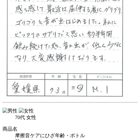
70代 女性
商品名
摩擦音ケアにひざ年齢・ボトル