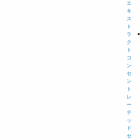
エ
キ
ス
ト
ラ
ク
ト
コ
ン
セ
ン
ト
レ
ー
テ
ッ
ド
セ