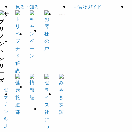
見る・知る
お買物ガイド
ゼ
ラ
チ
ン
A-
U