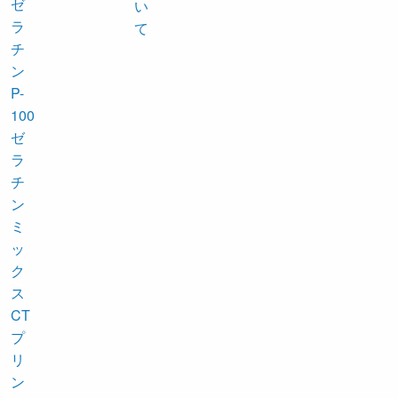
ゼ
ラ
チ
ン
P-
100
ゼ
ラ
チ
ン
ミ
ッ
ク
ス
CT
プ
リ
ン