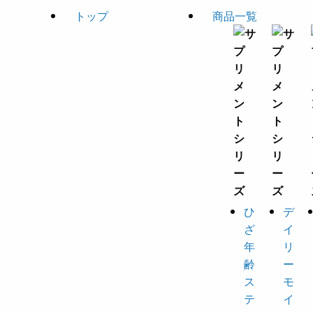
トップ
商品一覧
ひ
デ
ざ
イ
年
リ
齢
ー
ス
モ
テ
イ