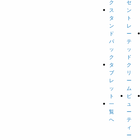
ク
セ
ス
ン
タ
ト
ン
レ
ド
ー
パ
テ
ッ
ッ
ク
ド
タ
ク
ブ
リ
レ
ー
ッ
ム
ト
ビ
一
ュ
覧
ー
へ
テ
ィ
ー