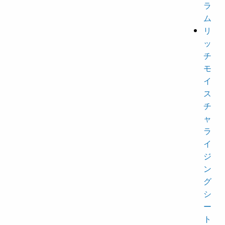
ラ
ム
リ
ッ
チ
モ
イ
ス
チ
ャ
ラ
イ
ジ
ン
グ
シ
ー
ト