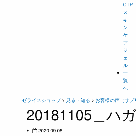
CTP
ス
キ
ン
ケ
ア
ジ
ェ
ル
一
覧
へ
ゼライスショップ
>
見る・知る
>
お客様の声（サプ
20181105＿ハ
2020.09.08