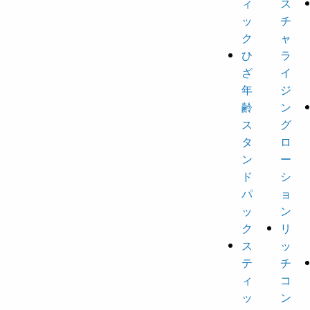
ィ
ス
ッ
チ
ク
ャ
ひ
ラ
ざ
イ
年
ジ
齢
ン
ス
グ
タ
ロ
ン
ー
ド
シ
パ
ョ
ッ
ン
ク
リ
ス
ッ
テ
チ
ィ
コ
ッ
ン