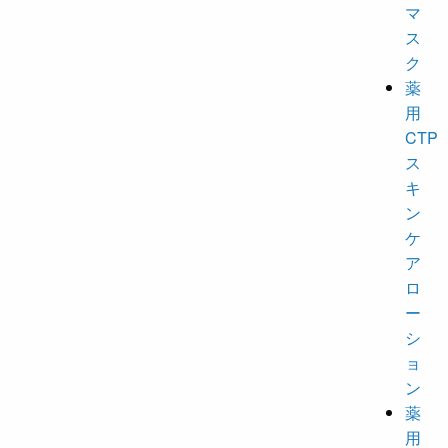
マ
ス
ク
薬
用
CTP
ス
キ
ン
ケ
ア
ロ
ー
シ
ョ
ン
薬
用