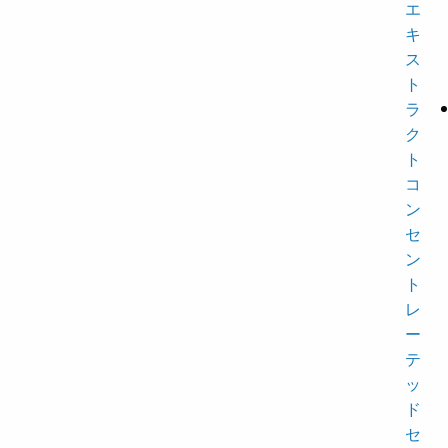
エ
キ
ス
ト
ラ
ク
ト
コ
ン
セ
ン
ト
レ
ー
テ
ッ
ド
セ