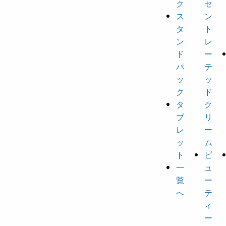
ク
セ
ス
ン
タ
ト
ン
レ
ド
ー
パ
テ
ッ
ッ
ク
ド
タ
ク
ブ
リ
レ
ー
ッ
ム
ト
ビ
一
ュ
覧
ー
へ
テ
ィ
ー