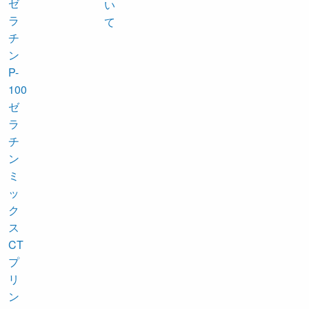
ゼ
ラ
チ
ン
P-
100
ゼ
ラ
チ
ン
ミ
ッ
ク
ス
CT
プ
リ
ン