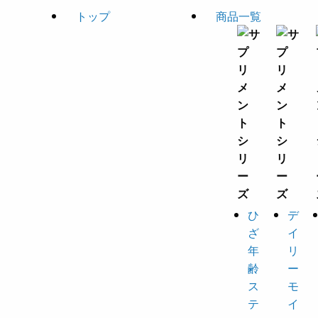
トップ
商品一覧
ひ
デ
ざ
イ
年
リ
齢
ー
ス
モ
テ
イ