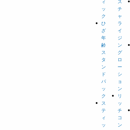
ィ
ス
ッ
チ
ク
ャ
ひ
ラ
ざ
イ
年
ジ
齢
ン
ス
グ
タ
ロ
ン
ー
ド
シ
パ
ョ
ッ
ン
ク
リ
ス
ッ
テ
チ
ィ
コ
ッ
ン