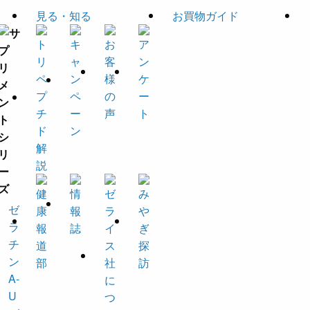
見る・知る
お買物ガイド
ゼ
ラ
チ
ン
A-
U