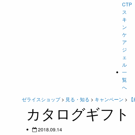
CTP
ス
キ
ン
ケ
ア
ジ
ェ
ル
一
覧
へ
ゼライスショップ
>
見る・知る
>
キャンペーン
>
【
カタログギフト
2018.09.14