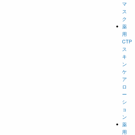
マ
ス
ク
薬
用
CTP
ス
キ
ン
ケ
ア
ロ
ー
シ
ョ
ン
薬
用