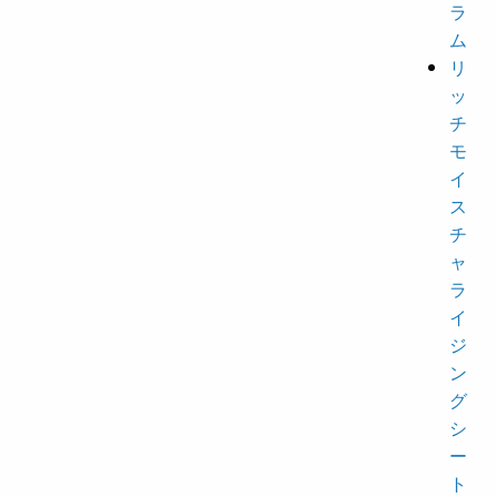
ラ
ム
リ
ッ
チ
モ
イ
ス
チ
ャ
ラ
イ
ジ
ン
グ
シ
ー
ト