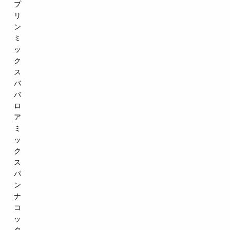
プ
リ
ン
ミ
ッ
ク
ス
バ
バ
ロ
ア
ミ
ッ
ク
ス
パ
ン
ナ
コ
ッ
タ