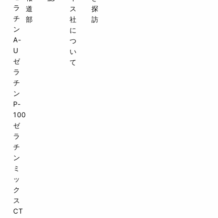
ラ
チ
ン
A-
U
ゼ
ラ
チ
ン
P-
100
ゼ
ラ
チ
ン
ミ
ッ
ク
ス
CT