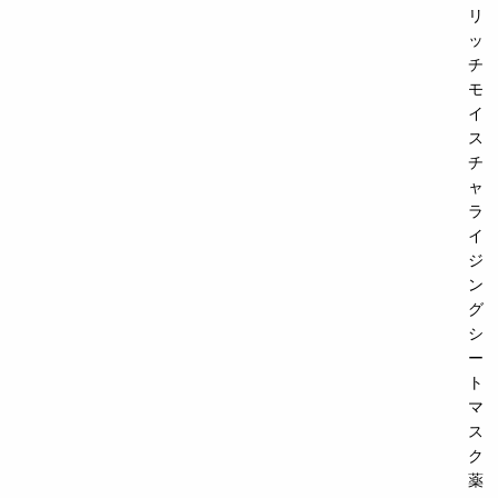
リ
ッ
チ
モ
イ
ス
チ
ャ
ラ
イ
ジ
ン
グ
シ
ー
ト
マ
ス
ク
薬