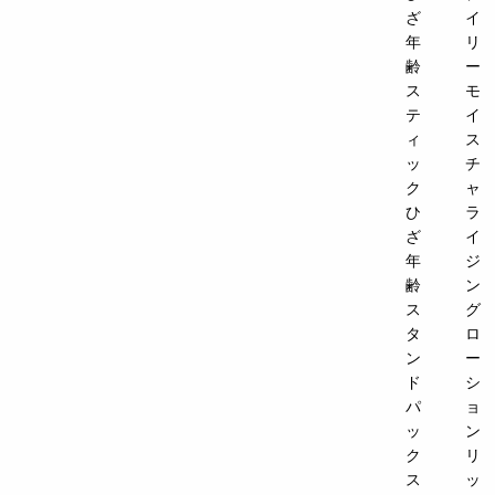
ざ
イ
年
リ
齢
ー
ス
モ
テ
イ
ィ
ス
ッ
チ
ク
ャ
ひ
ラ
ざ
イ
年
ジ
齢
ン
ス
グ
タ
ロ
ン
ー
ド
シ
パ
ョ
ッ
ン
ク
リ
ス
ッ