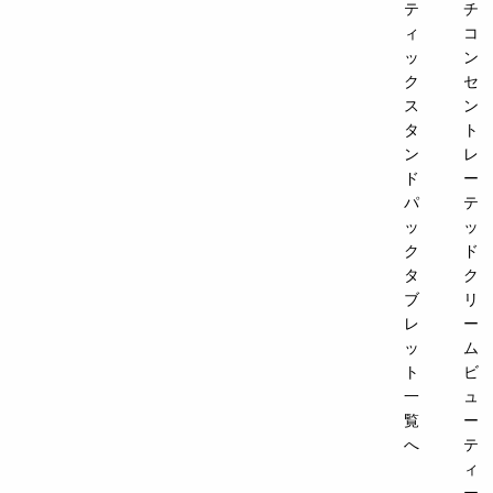
テ
チ
ィ
コ
ッ
ン
ク
セ
ス
ン
タ
ト
ン
レ
ド
ー
パ
テ
ッ
ッ
ク
ド
タ
ク
ブ
リ
レ
ー
ッ
ム
ト
ビ
一
ュ
覧
ー
へ
テ
ィ
ー