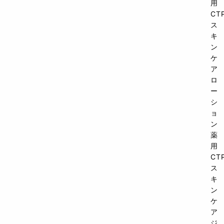
用
CT
ス
キ
ン
ケ
ア
ロ
ー
シ
ョ
ン
薬
用
CT
ス
キ
ン
ケ
ア
ジ