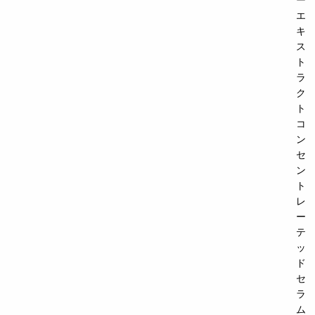
エ
キ
ス
ト
ラ
ク
ト
コ
ン
セ
ン
ト
レ
ー
テ
ッ
ド
セ
ラ
ム