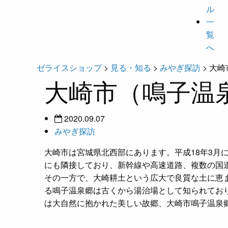
ル
一
覧
へ
ゼライスショップ
>
見る・知る
>
みやぎ探訪
>
大崎
大崎市（鳴子温
2020.09.07
みやぎ探訪
大崎市は宮城県北西部にあります。平成18年3月
にも隣接しており、新幹線や高速道路、複数の国
その一方で、大崎耕土という広大で良質な土に恵
る鳴子温泉郷は古くから湯治場として知られてお
は大自然に抱かれた美しい故郷、大崎市鳴子温泉