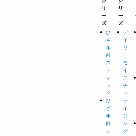
ひ
デ
ざ
イ
年
リ
齢
ー
ス
モ
テ
イ
ィ
ス
ッ
チ
ク
ャ
ひ
ラ
ざ
イ
年
ジ
齢
ン
ス
グ