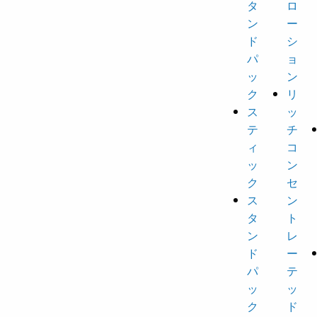
タ
ロ
ン
ー
ド
シ
パ
ョ
ッ
ン
ク
リ
ス
ッ
テ
チ
ィ
コ
ッ
ン
ク
セ
ス
ン
タ
ト
ン
レ
ド
ー
パ
テ
ッ
ッ
ク
ド