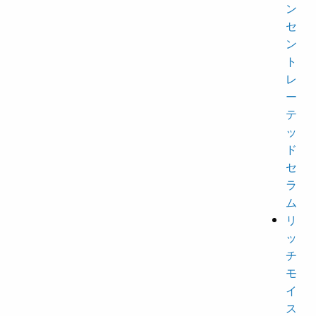
ン
セ
ン
ト
レ
ー
テ
ッ
ド
セ
ラ
ム
リ
ッ
チ
モ
イ
ス