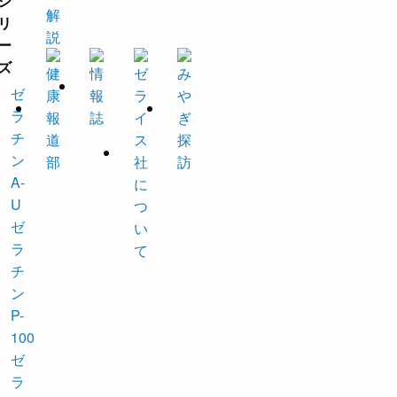
ゼ
ラ
チ
ン
A-
U
ゼ
ラ
チ
ン
P-
100
ゼ
ラ