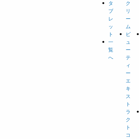
タ
ク
ブ
リ
レ
ー
ッ
ム
ト
ビ
一
ュ
覧
ー
へ
テ
ィ
ー
エ
キ
ス
ト
ラ
ク
ト
コ