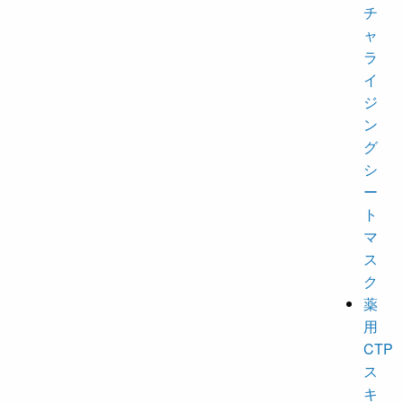
チ
ャ
ラ
イ
ジ
ン
グ
シ
ー
ト
マ
ス
ク
薬
用
CTP
ス
キ