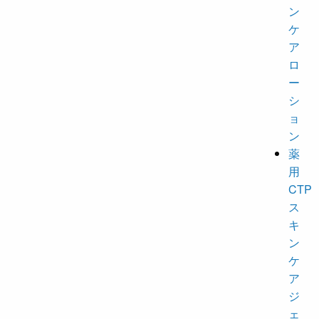
ン
ケ
ア
ロ
ー
シ
ョ
ン
薬
用
CTP
ス
キ
ン
ケ
ア
ジ
ェ