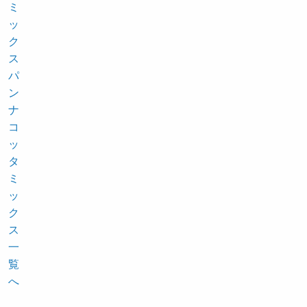
ミ
ッ
ク
ス
パ
ン
ナ
コ
ッ
タ
ミ
ッ
ク
ス
一
覧
へ