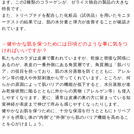
ます。この2種類のコラーゲンが、ゼライス独自の製品の大きな
特長です。
また、トリペプチドを配合した化粧品（試供品）を用いたモニタ
ーテストの結果では、肌の水分量と弾力が改善することが確認さ
れています。
－健やかな肌を保つためには日頃どのような事に気をつ
ければいいですか？
私たちのカラダは皮膚で覆われていますが、乾燥と密接な関係に
あるのが、表皮の一番外側にある角質層です。角質層は「肌バリ
ア」の役目を担っており、肌の水分蒸散を防ぐとともに、アレル
ゲン等の侵入や外部刺激から守ってくれています。ところが、何
らかの原因によって肌バリアの機能が低下すると、水分蒸散が進
み乾燥状態に陥るとともに外からの異物（アレルゲン等）も侵入
しやすくなります。更に、通常は皮膚の奥の方に留まっている知
覚神経が表皮まで伸びて痒みも感じやすくなったりします。
健やかなお肌を保つために、十分な保湿を行うとともにトリペプ
チドを摂取し体の“内側”と“外側”から肌のバリア機能を高めるこ
とを心がけましょう。