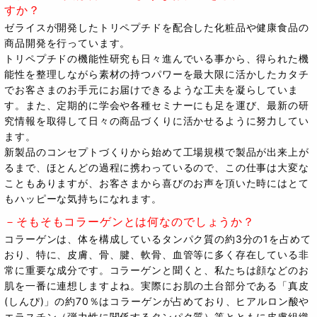
すか？
ゼライスが開発したトリペプチドを配合した化粧品や健康食品の
商品開発を行っています。
トリペプチドの機能性研究も日々進んでいる事から、得られた機
能性を整理しながら素材の持つパワーを最大限に活かしたカタチ
でお客さまのお手元にお届けできるような工夫を凝らしていま
す。また、定期的に学会や各種セミナーにも足を運び、最新の研
究情報を取得して日々の商品づくりに活かせるように努力してい
ます。
新製品のコンセプトづくりから始めて工場規模で製品が出来上が
るまで、ほとんどの過程に携わっているので、この仕事は大変な
こともありますが、お客さまから喜びのお声を頂いた時にはとて
もハッピーな気持ちになれます。
－そもそもコラーゲンとは何なのでしょうか？
コラーゲンは、体を構成しているタンパク質の約3分の1を占めて
おり、特に、皮膚、骨、腱、軟骨、血管等に多く存在している非
常に重要な成分です。コラーゲンと聞くと、私たちは顔などのお
肌を一番に連想しますよね。実際にお肌の土台部分である「真皮
(しんぴ)」の約70％はコラーゲンが占めており、ヒアルロン酸や
エラスチン（弾力性に関係するタンパク質）等とともに皮膚組織