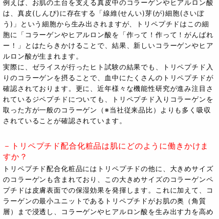
例えば、お肌の土台を支える真皮中のコラーゲンやヒアルロン酸
は、真皮(しんぴ)に存在する「線維(せんい)芽(が)細胞(さいぼ
う)」という細胞から生み出されますが、トリペプチドはこの細
胞に「コラーゲンやヒアルロン酸を「作って！作って！がんばれ
ー！」とはたらきかけることで、結果、新しいコラーゲンやヒア
ルロン酸が生まれます。
実際に、ゼライスが行ったヒト試験の結果でも、トリペプチド入
りのコラーゲンを摂ることで、血中にたくさんのトリペプチドが
確認されております。更に、近年様々な機能性研究が進み注目さ
れているジペプチドについても、トリペプチド入りコラーゲンを
取った方が一般のコラーゲン（※当社従来品比）よりも多く吸収
されていることが確認されています。
－トリペプチド配合化粧品は肌にどのように働きかけま
すか？
トリペプチド配合化粧品にはトリペプチドの他に、大きめサイズ
のコラーゲンも含まれており、この大きめサイズのコラーゲンペ
プチドは皮膚表面での保湿効果を発揮します。これに加えて、コ
ラーゲンの最小ユニットであるトリペプチドがお肌の奥（角質
層）まで浸透し、コラーゲンやヒアルロン酸を生み出す力を高め