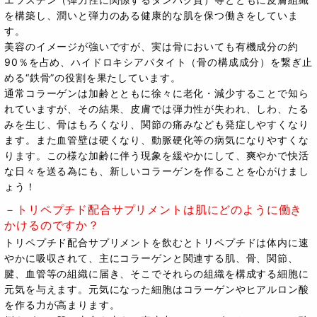
を構築し、潤いと弾力のある健康的な肌を保つ働きをしていま
す。
美容のイメージが強いですが、実は骨においても有機成分の約
90％を占め、ハイドロキシアパタイト（骨の構成成分）を繋ぎ止
める“鉄骨”の役割を果たしています。
通常コラーゲンは加齢とともに徐々に老化・減少することで知ら
れていますが、その結果、皮膚では弾力性が失われ、しわ、たる
みを生じ、骨はもろくなり、関節の痛みなども発症しやすくなり
ます。また血管壁は硬くなり、動脈硬化等の病気になりやすくな
ります。この様な加齢に伴う現象を緩やかにして、爽やかで快活
な日々を送る為にも、新しいコラーゲンを作ることを心がけまし
ょう！
－トリペプチド配合サプリメントは肌にどのように働き
かけるのですか？
トリペプチド配合サプリメントを飲むとトリペプチドは体内に速
やかに吸収されて、主にコラーゲンと関連する肌、骨、関節、
腱、血管等の組織に届き、そこでそれらの組織を構成する細胞に
元気を与えます。元気になった細胞はコラーゲンやヒアルロン酸
を作る力が高まります。