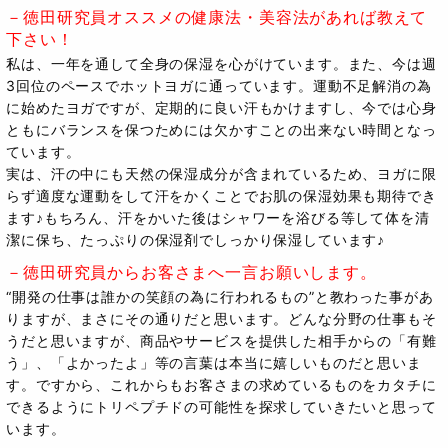
－徳田研究員オススメの健康法・美容法があれば教えて
下さい！
私は、一年を通して全身の保湿を心がけています。また、今は週
3回位のペースでホットヨガに通っています。運動不足解消の為
に始めたヨガですが、定期的に良い汗もかけますし、今では心身
ともにバランスを保つためには欠かすことの出来ない時間となっ
ています。
実は、汗の中にも天然の保湿成分が含まれているため、ヨガに限
らず適度な運動をして汗をかくことでお肌の保湿効果も期待でき
ます♪もちろん、汗をかいた後はシャワーを浴びる等して体を清
潔に保ち、たっぷりの保湿剤でしっかり保湿しています♪
－徳田研究員からお客さまへ一言お願いします。
“開発の仕事は誰かの笑顔の為に行われるもの”と教わった事があ
りますが、まさにその通りだと思います。どんな分野の仕事もそ
うだと思いますが、商品やサービスを提供した相手からの「有難
う」、「よかったよ」等の言葉は本当に嬉しいものだと思いま
す。ですから、これからもお客さまの求めているものをカタチに
できるようにトリペプチドの可能性を探求していきたいと思って
います。