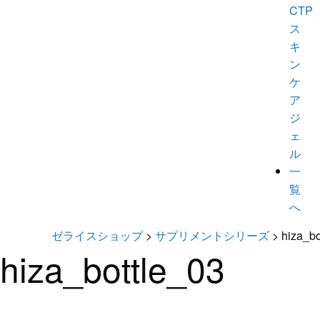
CTP
ス
キ
ン
ケ
ア
ジ
ェ
ル
一
覧
へ
ゼライスショップ
>
サプリメントシリーズ
>
hiza_bo
hiza_bottle_03