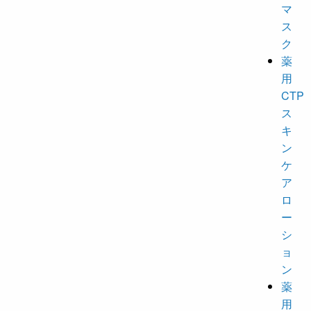
マ
ス
ク
薬
用
CTP
ス
キ
ン
ケ
ア
ロ
ー
シ
ョ
ン
薬
用