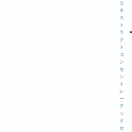
エ
キ
ス
ト
ラ
ク
ト
コ
ン
セ
ン
ト
レ
ー
テ
ッ
ド
セ