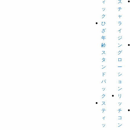
ィ
ス
ッ
チ
ク
ャ
ひ
ラ
ざ
イ
年
ジ
齢
ン
ス
グ
タ
ロ
ン
ー
ド
シ
パ
ョ
ッ
ン
ク
リ
ス
ッ
テ
チ
ィ
コ
ッ
ン