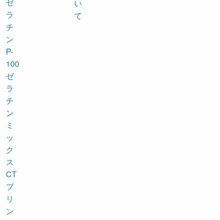
ゼ
ラ
チ
ン
P-
100
ゼ
ラ
チ
ン
ミ
ッ
ク
ス
CT
プ
リ
ン