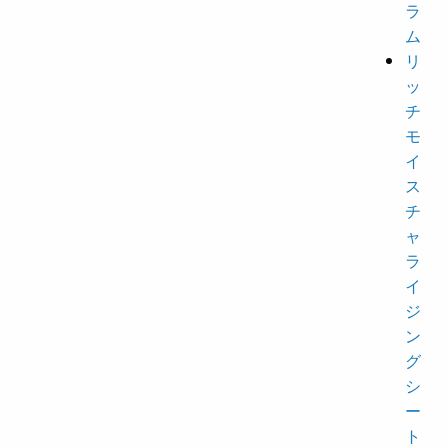
ラ
ム
リ
ッ
チ
モ
イ
ス
チ
ャ
ラ
イ
ジ
ン
グ
シ
ー
ト