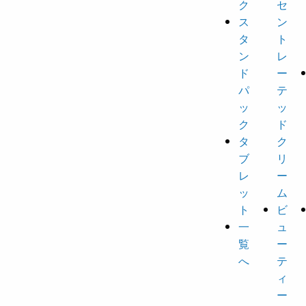
ク
セ
ス
ン
タ
ト
ン
レ
ド
ー
パ
テ
ッ
ッ
ク
ド
タ
ク
ブ
リ
レ
ー
ッ
ム
ト
ビ
一
ュ
覧
ー
へ
テ
ィ
ー