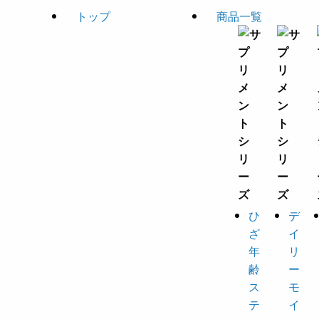
トップ
商品一覧
ひ
デ
ざ
イ
年
リ
齢
ー
ス
モ
テ
イ