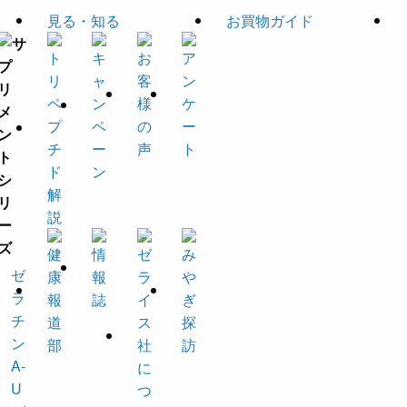
見る・知る
お買物ガイド
ゼ
ラ
チ
ン
A-
U